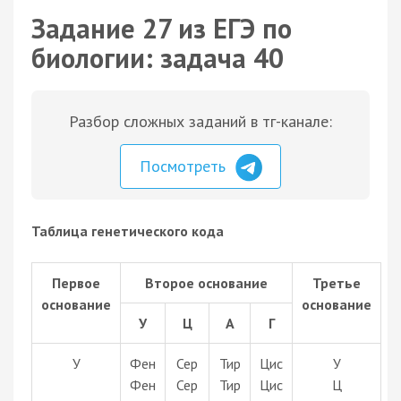
Задание 27 из ЕГЭ по
биологии: задача 40
Разбор сложных заданий в тг-канале:
Посмотреть
Таблица генетического кода
Первое
Второе основание
Третье
основание
основание
У
Ц
А
Г
У
Фен
Сер
Тир
Цис
У
Фен
Сер
Тир
Цис
Ц