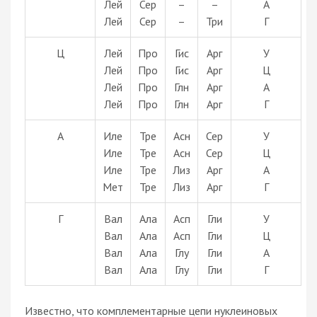
Лей
Сер
–
–
А
Лей
Сер
–
Три
Г
Ц
Лей
Про
Гис
Арг
У
Лей
Про
Гис
Арг
Ц
Лей
Про
Глн
Арг
А
Лей
Про
Глн
Арг
Г
А
Иле
Тре
Асн
Сер
У
Иле
Тре
Асн
Сер
Ц
Иле
Тре
Лиз
Арг
А
Мет
Тре
Лиз
Арг
Г
Г
Вал
Ала
Асп
Гли
У
Вал
Ала
Асп
Гли
Ц
Вал
Ала
Глу
Гли
А
Вал
Ала
Глу
Гли
Г
Известно, что комплементарные цепи нуклеиновых