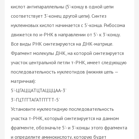
кислот антипараллельны (5’-концу в одной цепи
соответствует 3’-конец другой цепи). Синтез
нуклеиновых кислот начинается с 5’-конца. Рибосома
движется по и-РНК в направлении от 5’- к 3’-концу.
Все виды РНК синтезируются на ДНК-матрице.
Фрагмент молекулы ДНК, на которой синтезируется
участок центральной петли т-РНК, имеет следующую
последовательность нуклеотидов (нижняя цепь —
матричная):
5’-ЦГАЦЦАТЦТАЦЦЦАА-3’
3’-ГЦТГГТАГАТГГГТТ-5’
Установите нуклеотидную последовательность
участка т-РНК, который синтезируется на данном
фрагменте, обозначьте 5’- и 3’-концы этого фрагмента
и определите аминокислоту, которую будет