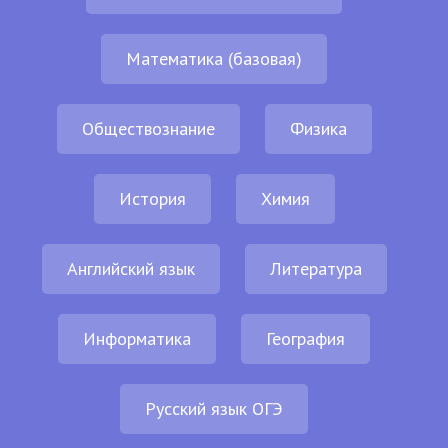
Математика (базовая)
Обществознание
Физика
История
Химия
Английский язык
Литература
Информатика
География
Русский язык ОГЭ