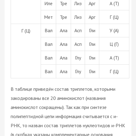
Иле
Тре
Лиз
Арг
А (Т)
Мет
Тре
Лиз
Арг
Г (Ц)
Вал
Ала
Асп
Гли
У (А)
Г (Ц)
Вал
Ала
Асп
Гли
Ц (Г)
Вал
Ала
Глу
Гли
А (Т)
Вал
Ала
Глу
Гли
Г (Ц)
В таблице приведён состав триплетов, которыми
закодированы все 20 аминокислот (названия
аминокислот сокращены). Так как при синтезе
полипептидной цепи информация считывается с и-
РНК, то назван состав триплетов нуклеотидов и-РНК
(в скобках указаны комплементарные основания