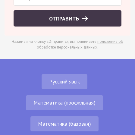
ОТПРАВИТЬ
Нажимая на кнопку «Отправить», вы принимаете
положение об
обработке персональных данных
.
Русский язык
Математика (профильная)
Математика (базовая)