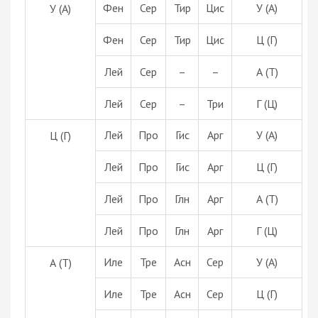
Фен
Сер
Тир
Цис
У (А)
У (А)
Фен
Сер
Тир
Цис
Ц (Г)
Лей
Сер
–
–
А (Т)
Лей
Сер
–
Три
Г (Ц)
Лей
Про
Гис
Арг
У (А)
Ц (Г)
Лей
Про
Гис
Арг
Ц (Г)
Лей
Про
Глн
Арг
А (Т)
Лей
Про
Глн
Арг
Г (Ц)
Иле
Тре
Асн
Сер
У (А)
А (Т)
Иле
Тре
Асн
Сер
Ц (Г)