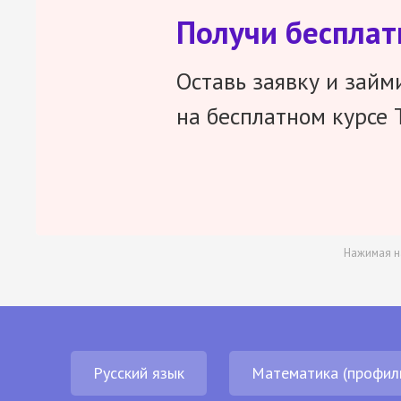
Получи беспла
Оставь заявку и займ
на бесплатном курсе 
Нажимая н
Русский язык
Математика (профил