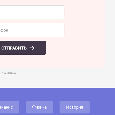
ОТПРАВИТЬ
ых данных
.
знание
Физика
История