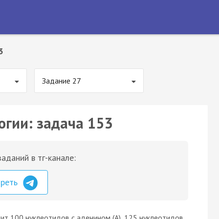
3
Задание 27
огии: задача 153
аданий в тг-канале:
треть
т 100 нуклеотидов с аденином (А), 125 нуклеотидов