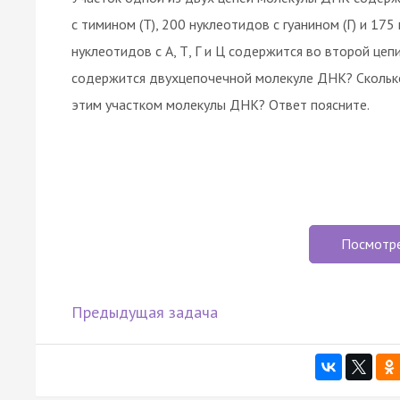
с тимином (Т), 200 нуклеотидов с гуанином (Г) и 175
нуклеотидов с А, Т, Г и Ц содержится во второй цеп
содержится двухцепочечной молекуле ДНК? Скольк
этим участком молекулы ДНК? Ответ поясните.
Посмотр
Предыдущая задача