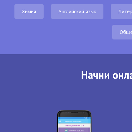
Химия
Английский язык
Литер
Обще
Начни онла