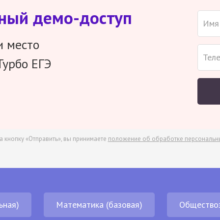
тный демо-доступ
и место
Турбо ЕГЭ
а кнопку «Отправить», вы принимаете
положение об обработке персональн
ьная)
Математика (базовая)
Общество