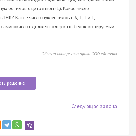
 нуклеотидов с цитозином (Ц). Какое число
и ДНК? Какое число нуклеотидов с А, Т, Г и Ц
о аминокислот должен содержать белок, кодируемый
Объект авторского права ООО «Легион»
еть решение
Следующая задача