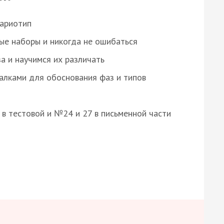
кариотип
ые наборы и никогда не ошибаться
а и научимся их различать
алками для обоснования фаз и типов
8 в тестовой и №24 и 27 в письменной части