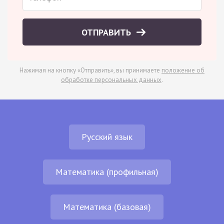
ОТПРАВИТЬ
Нажимая на кнопку «Отправить», вы принимаете
положение об
обработке персональных данных
.
Русский язык
Математика (профильная)
Математика (базовая)