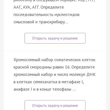
ААГ, АУА, АГГ. Определите
последовательность нуклеотидов
смысловой и транскрибиру…
Хромосомный набор соматических клеток
красной смородины равен 16. Определите
хромосомный набор и число молекул ДНК
в клетках семязачатка в метафазе I,
анафазе I и в конце телофазы …