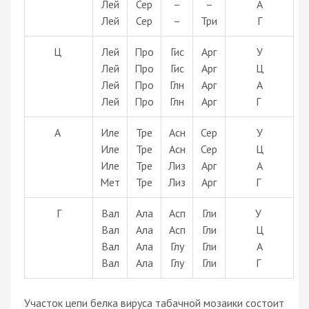
Лей
Сер
–
–
А
Лей
Сер
–
Три
Г
Ц
Лей
Про
Гис
Арг
У
Лей
Про
Гис
Арг
Ц
Лей
Про
Глн
Арг
А
Лей
Про
Глн
Арг
Г
А
Иле
Тре
Асн
Сер
У
Иле
Тре
Асн
Сер
Ц
Иле
Тре
Лиз
Арг
А
Мет
Тре
Лиз
Арг
Г
Г
Вал
Ала
Асп
Гли
У
Вал
Ала
Асп
Гли
Ц
Вал
Ала
Глу
Гли
А
Вал
Ала
Глу
Гли
Г
Участок цепи белка вируса табачной мозаики состоит