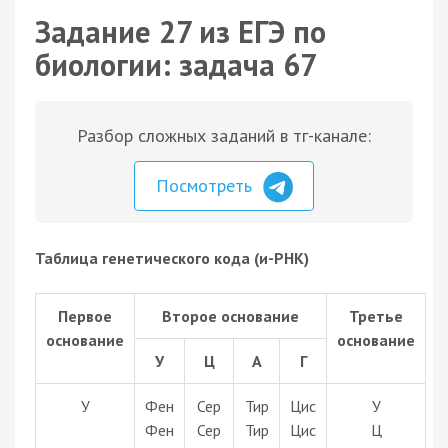
Задание 27 из ЕГЭ по
биологии: задача 67
Разбор сложных заданий в тг-канале:
Посмотреть
Таблица генетического кода (и-РНК)
Первое
Второе основание
Третье
основание
основание
У
Ц
А
Г
У
Фен
Сер
Тир
Цис
У
Фен
Сер
Тир
Цис
Ц