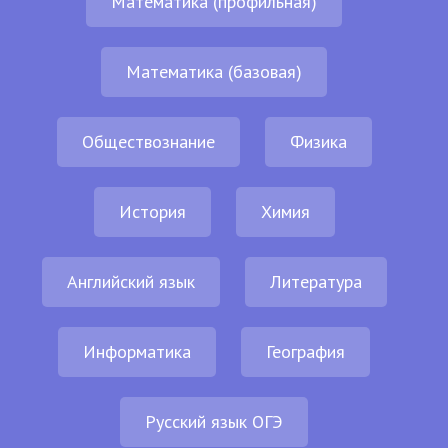
Математика (профильная)
Математика (базовая)
Обществознание
Физика
История
Химия
Английский язык
Литература
Информатика
География
Русский язык ОГЭ