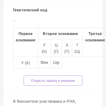
Генетический код
…
Первое
Второе основание
Третье
основание
основание
У
Ц
А
Г
(А)
(Г)
(Т)
(Ц)
Фен
Сер
У (А)
В биосинтезе участвовала и-РНК,