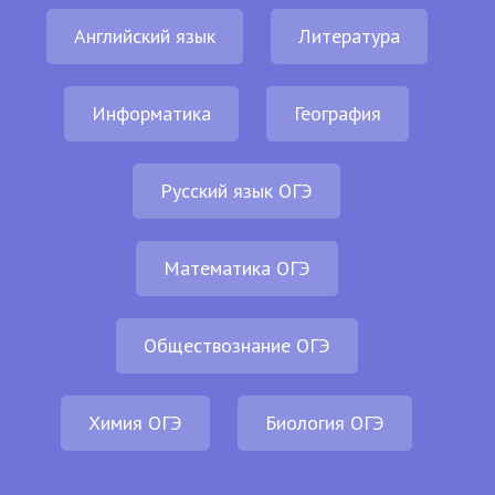
Английский язык
Литература
Информатика
География
Русский язык ОГЭ
Математика ОГЭ
Обществознание ОГЭ
Химия ОГЭ
Биология ОГЭ