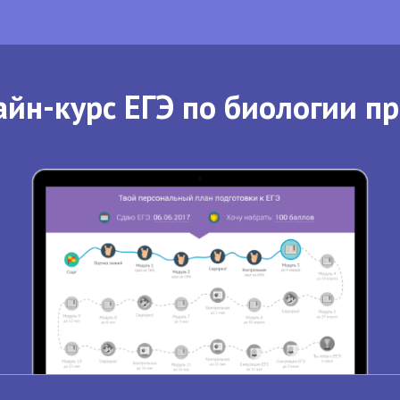
йн-курс ЕГЭ по биологии п