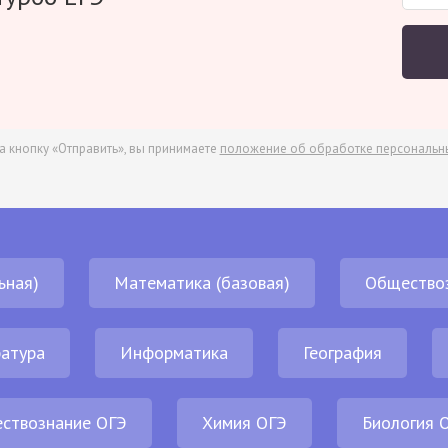
а кнопку «Отправить», вы принимаете
положение об обработке персональн
ьная)
Математика (базовая)
Общество
атура
Информатика
География
ствознание ОГЭ
Химия ОГЭ
Биология 