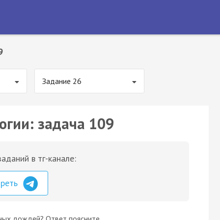
9
Задание 26
огии: задача 109
аданий в тг-канале:
треть
ных дождей? Ответ поясните.