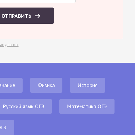
ОТПРАВИТЬ
ых данных
.
знание
Физика
История
Русский язык ОГЭ
Математика ОГЭ
ОГЭ