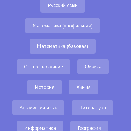
Русский язык
Математика (профильная)
Математика (базовая)
Обществознание
Физика
История
Химия
Английский язык
Литература
Информатика
География