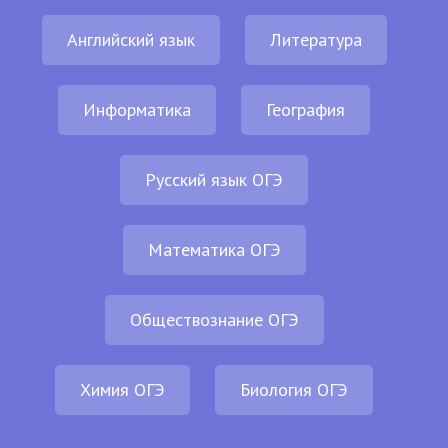
Английский язык
Литература
Информатика
География
Русский язык ОГЭ
Математика ОГЭ
Обществознание ОГЭ
Химия ОГЭ
Биология ОГЭ