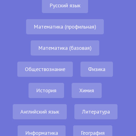
Русский язык
Математика (профильная)
Математика (базовая)
Обществознание
Физика
История
Химия
Английский язык
Литература
Информатика
География