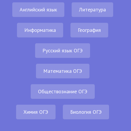
Английский язык
Литература
Информатика
География
Русский язык ОГЭ
Математика ОГЭ
Обществознание ОГЭ
Химия ОГЭ
Биология ОГЭ