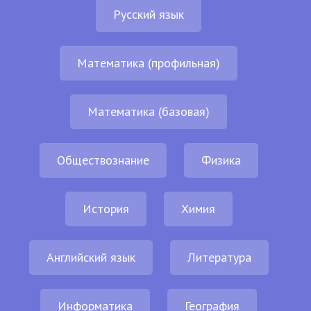
Русский язык
Математика (профильная)
Математика (базовая)
Обществознание
Физика
История
Химия
Английский язык
Литература
Информатика
География