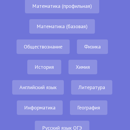
Математика (профильная)
Математика (базовая)
Обществознание
Физика
История
Химия
Английский язык
Литература
Информатика
География
Русский язык ОГЭ