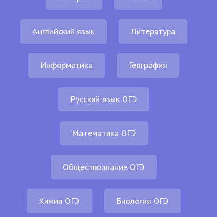
Английский язык
Литература
Информатика
География
Русский язык ОГЭ
Математика ОГЭ
Обществознание ОГЭ
Химия ОГЭ
Биология ОГЭ