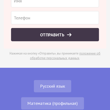
ОТПРАВИТЬ
Нажимая на кнопку «Отправить», вы принимаете
положение об
обработке персональных данных
.
Русский язык
Математика (профильная)