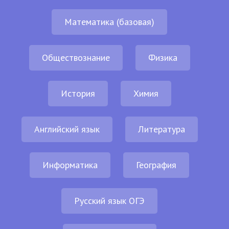
Математика (базовая)
Обществознание
Физика
История
Химия
Английский язык
Литература
Информатика
География
Русский язык ОГЭ