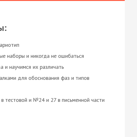
ы:
кариотип
ые наборы и никогда не ошибаться
а и научимся их различать
алками для обоснования фаз и типов
8 в тестовой и №24 и 27 в письменной части