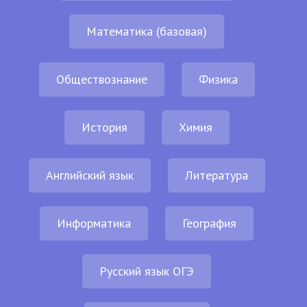
Математика (базовая)
Обществознание
Физика
История
Химия
Английский язык
Литература
Информатика
География
Русский язык ОГЭ