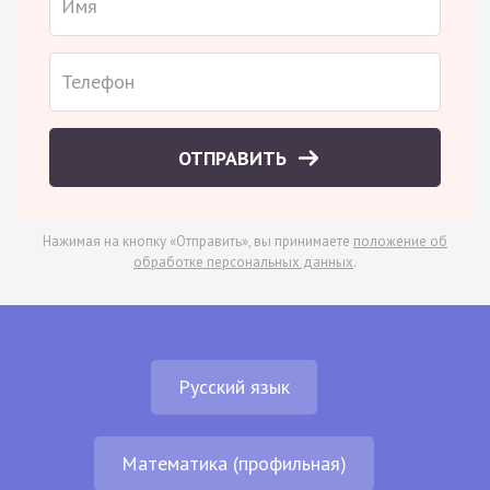
ОТПРАВИТЬ
Нажимая на кнопку «Отправить», вы принимаете
положение об
обработке персональных данных
.
Русский язык
Математика (профильная)