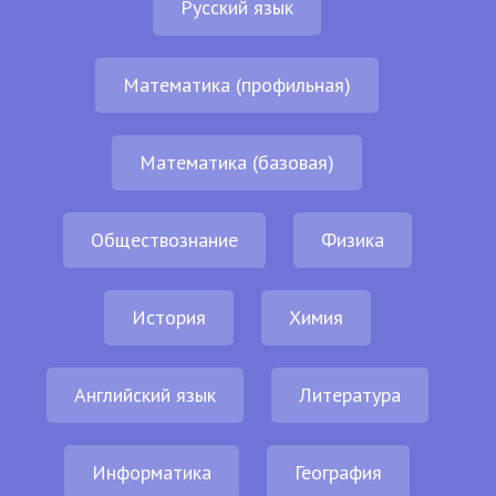
Русский язык
Математика (профильная)
Математика (базовая)
Обществознание
Физика
История
Химия
Английский язык
Литература
Информатика
География