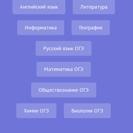
Английский язык
Литература
Информатика
География
Русский язык ОГЭ
Математика ОГЭ
Обществознание ОГЭ
Химия ОГЭ
Биология ОГЭ