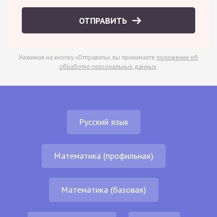
ОТПРАВИТЬ
Нажимая на кнопку «Отправить», вы принимаете
положение об
обработке персональных данных
.
Русский язык
Математика (профильная)
Математика (базовая)