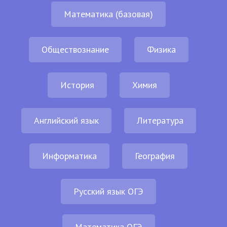
Математика (базовая)
Обществознание
Физика
История
Химия
Английский язык
Литература
Информатика
География
Русский язык ОГЭ
Математика ОГЭ