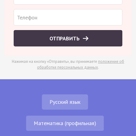
ОТПРАВИТЬ
Нажимая на кнопку «Отправить», вы принимаете
положение об
обработке персональных данных
.
Русский язык
Математика (профильная)