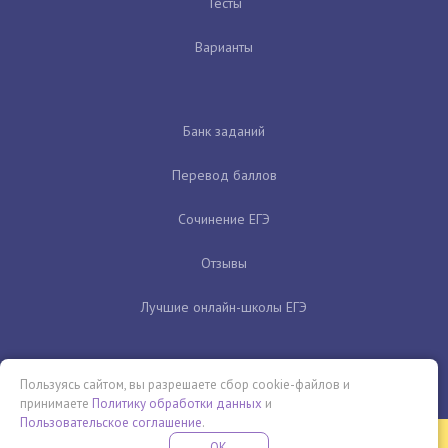
Тесты
Варианты
Банк заданий
Перевод баллов
Сочинение ЕГЭ
Отзывы
Лучшие онлайн-школы ЕГЭ
Пользуясь сайтом, вы разрешаете сбор cookie-файлов и
принимаете
Политику обработки данных
и
Пользовательское соглашение
.
Бесплатная летняя школа
OK