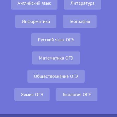
Английский язык
Литература
Информатика
География
Русский язык ОГЭ
Математика ОГЭ
Обществознание ОГЭ
Химия ОГЭ
Биология ОГЭ