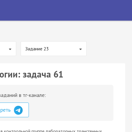
Задание 23
огии: задача 61
аданий в тг-канале:
треть
 в контрольной группе лабораторных трансгенных