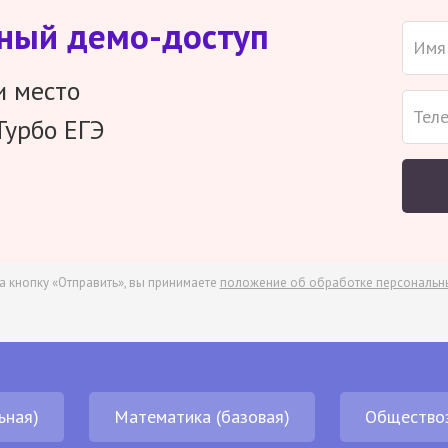
тный демо-доступ
и место
Турбо ЕГЭ
а кнопку «Отправить», вы принимаете
положение об обработке персональн
ьная)
Математика (базовая)
Общество