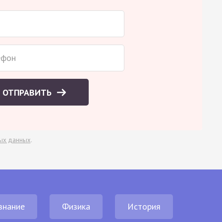
ОТПРАВИТЬ
ых данных
.
знание
Физика
История