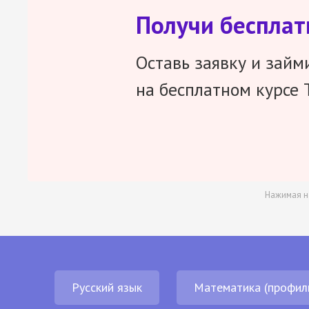
Получи беспла
Оставь заявку и займ
на бесплатном курсе 
Нажимая н
Русский язык
Математика (профил