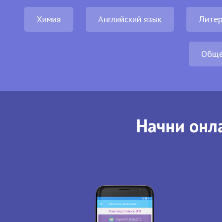
Химия
Английский язык
Литер
Обще
Начни онла