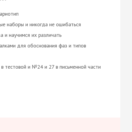
кариотип
ые наборы и никогда не ошибаться
а и научимся их различать
алками для обоснования фаз и типов
8 в тестовой и №24 и 27 в письменной части