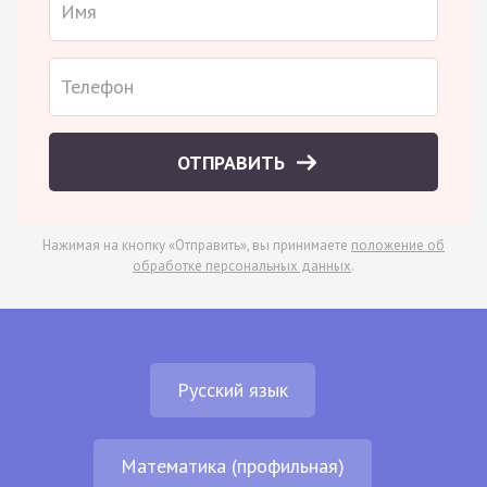
ОТПРАВИТЬ
Нажимая на кнопку «Отправить», вы принимаете
положение об
обработке персональных данных
.
Русский язык
Математика (профильная)