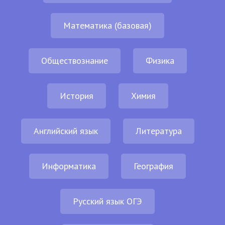
Математика (базовая)
Обществознание
Физика
История
Химия
Английский язык
Литература
Информатика
География
Русский язык ОГЭ