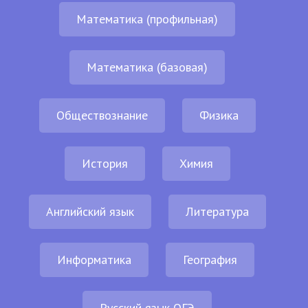
Математика (профильная)
Математика (базовая)
Обществознание
Физика
История
Химия
Английский язык
Литература
Информатика
География
Русский язык ОГЭ