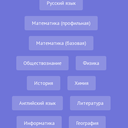
Русский язык
Математика (профильная)
Математика (базовая)
Обществознание
Физика
История
Химия
Английский язык
Литература
Информатика
География