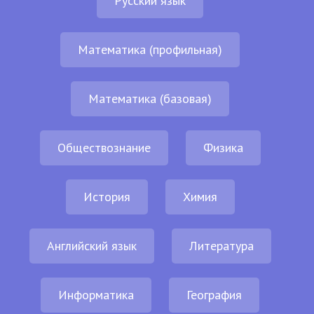
Русский язык
Математика (профильная)
Математика (базовая)
Обществознание
Физика
История
Химия
Английский язык
Литература
Информатика
География