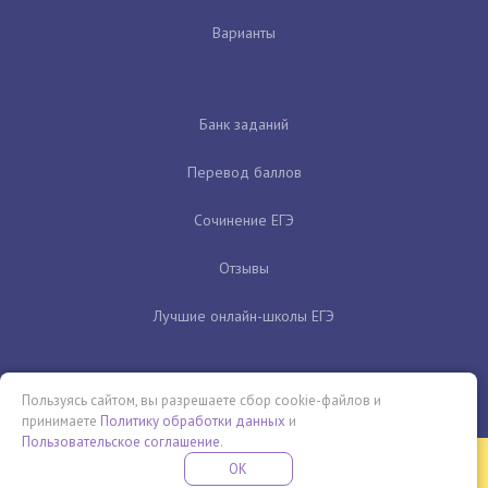
Варианты
Банк заданий
Перевод баллов
Сочинение ЕГЭ
Отзывы
Лучшие онлайн-школы ЕГЭ
Пользуясь сайтом, вы разрешаете сбор cookie-файлов и
принимаете
Политику обработки данных
и
Пользовательское соглашение
.
Бесплатная летняя школа
OK
ПОДРОБНЕЕ
ПРОВЕДИ ЭТО ЛЕТО С ПОЛЬЗОЙ