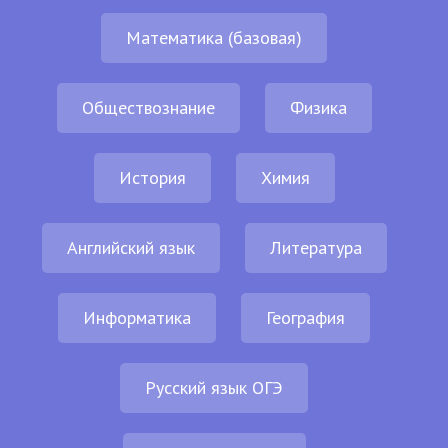
Математика (базовая)
Обществознание
Физика
История
Химия
Английский язык
Литература
Информатика
География
Русский язык ОГЭ