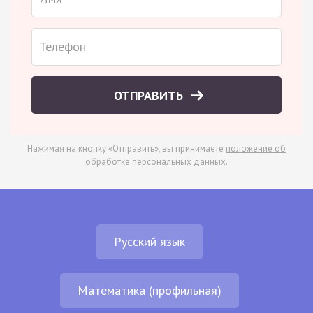
ОТПРАВИТЬ
Нажимая на кнопку «Отправить», вы принимаете
положение об
обработке персональных данных
.
Русский язык
Математика (профильная)