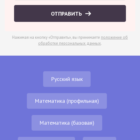
ОТПРАВИТЬ
Нажимая на кнопку «Отправить», вы принимаете
положение об
обработке персональных данных
.
Русский язык
Математика (профильная)
Математика (базовая)