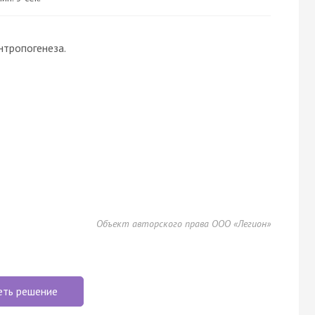
нтропогенеза
.
Объект авторского права ООО «Легион»
еть решение