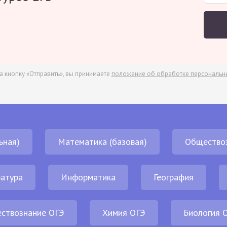
а кнопку «Отправить», вы принимаете
положение об обработке персональн
ьная)
Математика (базовая)
Общество
атура
Информатика
География
ствознание ОГЭ
Химия ОГЭ
Биология 