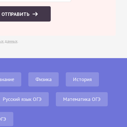
ОТПРАВИТЬ
ых данных
.
знание
Физика
История
Русский язык ОГЭ
Математика ОГЭ
ОГЭ