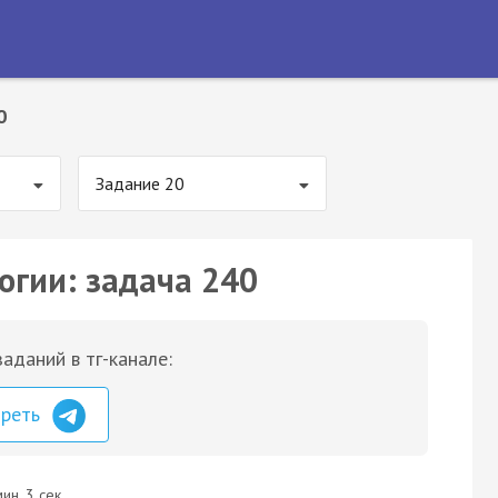
0
Задание 20
огии: задача 240
аданий в тг-канале:
треть
ин. 3 сек.