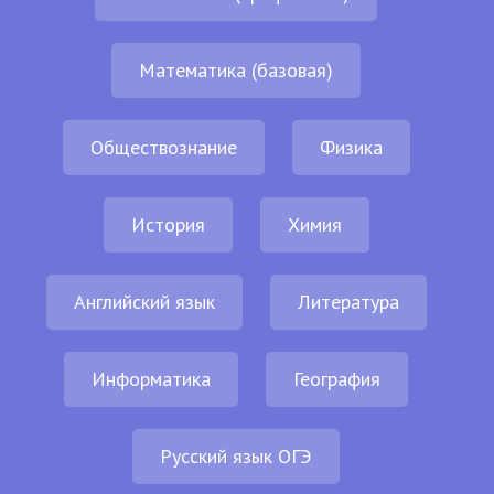
Математика (базовая)
Обществознание
Физика
История
Химия
Английский язык
Литература
Информатика
География
Русский язык ОГЭ