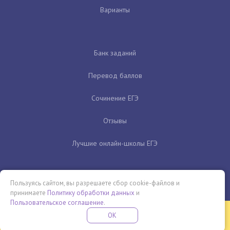
Варианты
Банк заданий
Перевод баллов
Сочинение ЕГЭ
Отзывы
Лучшие онлайн-школы ЕГЭ
Пользуясь сайтом, вы разрешаете сбор cookie-файлов и
принимаете
Политику обработки данных
и
Пользовательское соглашение
.
Бесплатная летняя школа
OK
ПОДРОБНЕЕ
ПРОВЕДИ ЭТО ЛЕТО С ПОЛЬЗОЙ