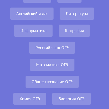
Английский язык
Литература
Информатика
География
Русский язык ОГЭ
Математика ОГЭ
Обществознание ОГЭ
Химия ОГЭ
Биология ОГЭ