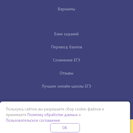
Варианты
Банк заданий
Перевод баллов
Сочинение ЕГЭ
Отзывы
Лучшие онлайн-школы ЕГЭ
Пользуясь сайтом, вы разрешаете сбор cookie-файлов и
принимаете
Политику обработки данных
и
Пользовательское соглашение
.
Бесплатная летняя школа
OK
ПОДРОБНЕЕ
ПРОВЕДИ ЭТО ЛЕТО С ПОЛЬЗОЙ