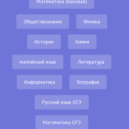
Математика (базовая)
Обществознание
Физика
История
Химия
Английский язык
Литература
Информатика
География
Русский язык ОГЭ
Математика ОГЭ