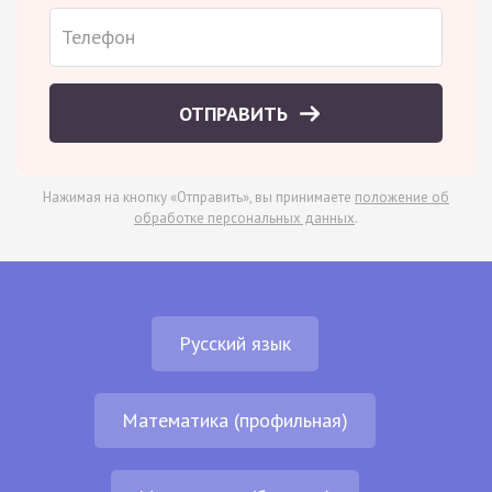
ОТПРАВИТЬ
Нажимая на кнопку «Отправить», вы принимаете
положение об
обработке персональных данных
.
Русский язык
Математика (профильная)