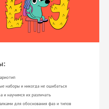
ы:
кариотип
ые наборы и никогда не ошибаться
а и научимся их различать
алками для обоснования фаз и типов