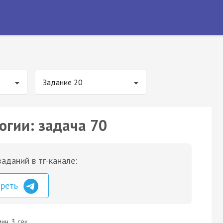
Задание 20
огии: задача 70
аданий в тг-канале:
треть
ин. 3 сек.