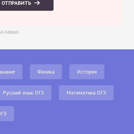
ОТПРАВИТЬ
ых данных
.
знание
Физика
История
Русский язык ОГЭ
Математика ОГЭ
ОГЭ