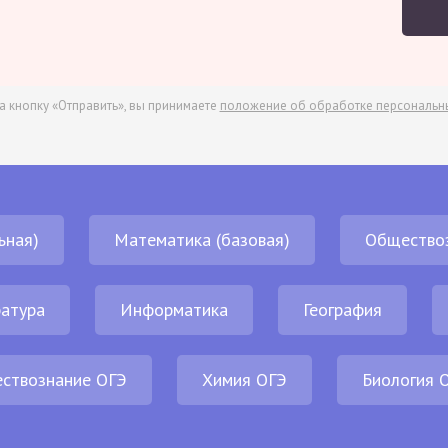
а кнопку «Отправить», вы принимаете
положение об обработке персональн
ьная)
Математика (базовая)
Общество
атура
Информатика
География
ствознание ОГЭ
Химия ОГЭ
Биология 