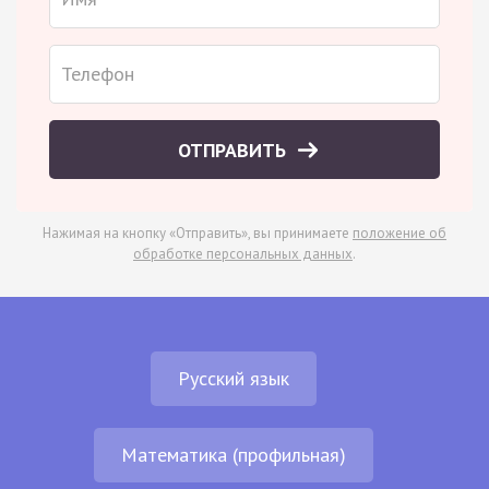
ОТПРАВИТЬ
Нажимая на кнопку «Отправить», вы принимаете
положение об
обработке персональных данных
.
Русский язык
Математика (профильная)