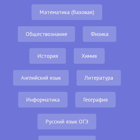
Математика (базовая)
Обществознание
Физика
История
Химия
Английский язык
Литература
Информатика
География
Русский язык ОГЭ