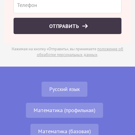
ОТПРАВИТЬ
Нажимая на кнопку «Отправить», вы принимаете
положение об
обработке персональных данных
.
Русский язык
Математика (профильная)
Математика (базовая)