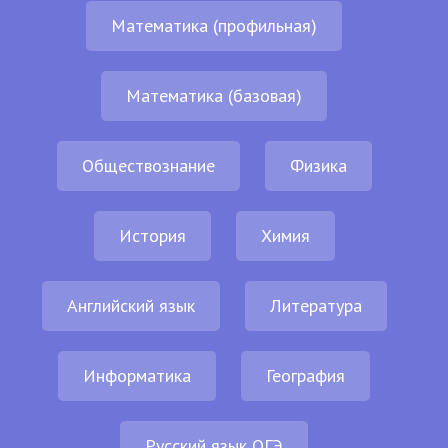
Математика (профильная)
Математика (базовая)
Обществознание
Физика
История
Химия
Английский язык
Литература
Информатика
География
Русский язык ОГЭ