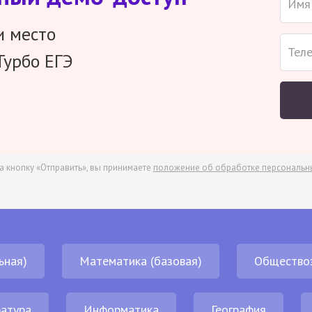
и место
Турбо ЕГЭ
а кнопку «Отправить», вы принимаете
положение об обработке персональн
ьная)
Математика (базовая)
Общество
атура
Информатика
География