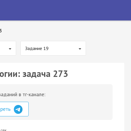
3
Задание 19
огии: задача 273
аданий в тг-канале:
треть
 сек.