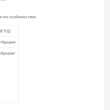
и его особенностями.
МЕТОД
утбридинг
нбридинг