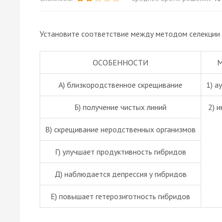
Установите соответствие между методом селекции 
ОСОБЕННОСТИ
А) близкородственное скрещивание
1)
а
Б) получение чистых линий
2)
и
В) скрещивание неродственных организмов
Г) улучшает продуктивность
гибридов
Д) наблюдается
депрессия
у
гибридов
Е) повышает гетерозиготность
гибридов