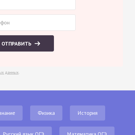
ОТПРАВИТЬ
ых данных
.
знание
Физика
История
Русский язык ОГЭ
Математика ОГЭ