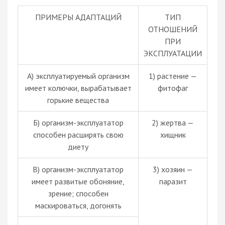
ПРИМЕРЫ АДАПТАЦИЙ
ТИП
ОТНОШЕНИЙ
ПРИ
ЭКСПЛУАТАЦИИ
А) эксплуатируемый организм
1) растение —
имеет колючки, вырабатывает
фитофаг
горькие вещества
Б) организм-эксплуататор
2) жертва —
способен расширять свою
хищник
диету
В) организм-эксплуататор
3) хозяин —
имеет развитые обоняние,
паразит
зрение; способен
маскироваться, догонять