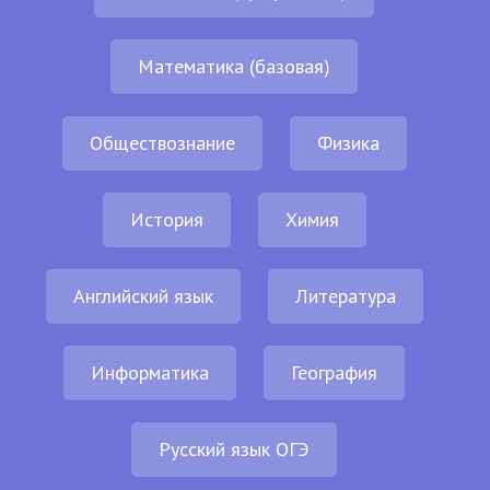
Математика (базовая)
Обществознание
Физика
История
Химия
Английский язык
Литература
Информатика
География
Русский язык ОГЭ