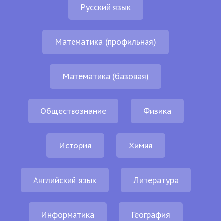
Русский язык
Математика (профильная)
Математика (базовая)
Обществознание
Физика
История
Химия
Английский язык
Литература
Информатика
География