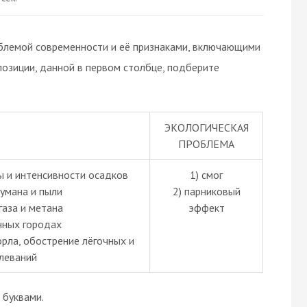
блемой современности и её признаками, включающими
 позиции, данной в первом столбце, подберите
ЭКОЛОГИЧЕСКАЯ
ПРОБЛЕМА
ы и интенсивности осадков
1) смог
тумана и пыли
2) парниковый
газа и метана
эффект
нных городах
орла, обострение лёгочных и
леваний
буквами.