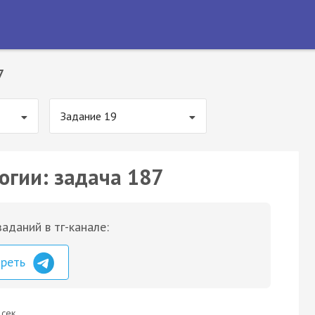
7
Задание 19
огии: задача 187
аданий в тг-канале:
треть
 сек.