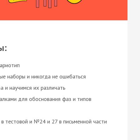
ы:
кариотип
ые наборы и никогда не ошибаться
а и научимся их различать
алками для обоснования фаз и типов
8 в тестовой и №24 и 27 в письменной части