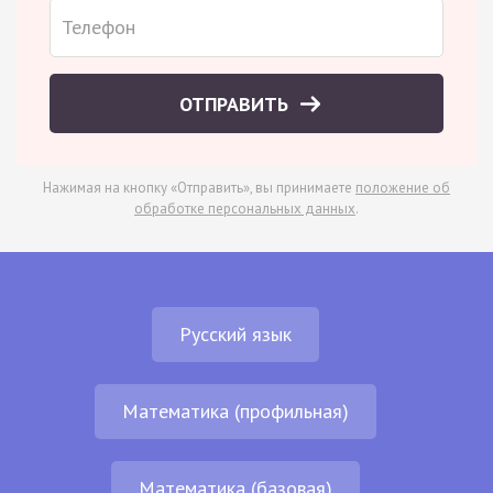
ОТПРАВИТЬ
Нажимая на кнопку «Отправить», вы принимаете
положение об
обработке персональных данных
.
Русский язык
Математика (профильная)
Математика (базовая)