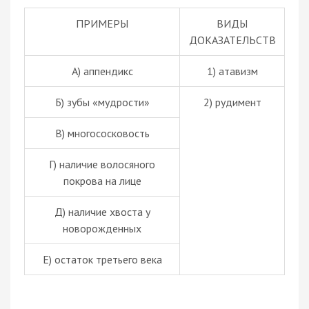
ПРИМЕРЫ
ВИДЫ
ДОКАЗАТЕЛЬСТВ
А) аппендикс
1)
атавизм
Б) зубы «мудрости»
2) рудимент
В) многососковость
Г) наличие волосяного
покрова на лице
Д) наличие хвоста у
новорожденных
Е) остаток третьего века