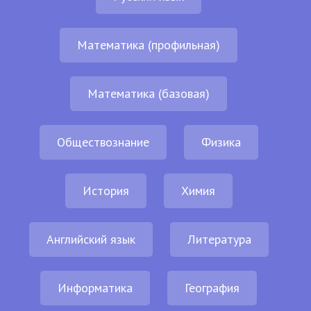
Математика (профильная)
Математика (базовая)
Обществознание
Физика
История
Химия
Английский язык
Литература
Информатика
География