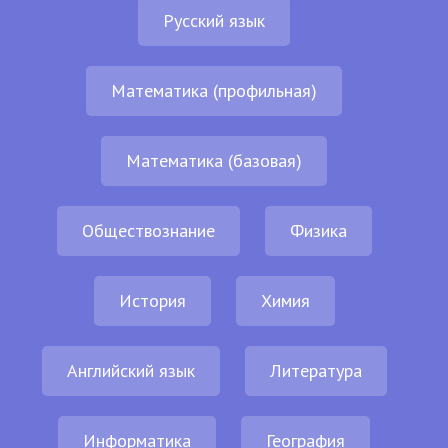
Русский язык
Математика (профильная)
Математика (базовая)
Обществознание
Физика
История
Химия
Английский язык
Литература
Информатика
География