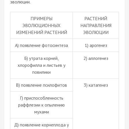
эволюции.
ПРИМЕРЫ
РАСТЕНИЙ
ЭВОЛЮЦИОННЫХ
НАПРАВЛЕНИЯ
ИЗМЕНЕНИЙ РАСТЕНИЙ
ЭВОЛЮЦИИ
А) появление фотосинтеза
1)
арогенез
Б) утрата корней,
2)
аллогенез
хлорофилла и листьев у
повилики
В) появление псилофитов
3)
катагенез
Г) приспособленность
раффлезии к опылению
мухами
Д) появление корнеплода у