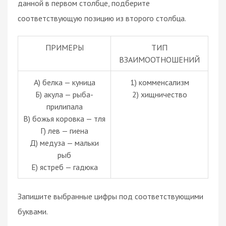
данной в первом столбце, подберите
соответствующую позицию из второго столбца.
ПРИМЕРЫ
ТИП
ВЗАИМООТНОШЕНИЙ
А) белка — куница
1) комменсализм
Б) акула — рыба-
2) хищничество
прилипала
В) божья коровка — тля
Г) лев — гиена
Д) медуза — мальки
рыб
Е) ястреб — гадюка
Запишите выбранные цифры под соответствующими
буквами.