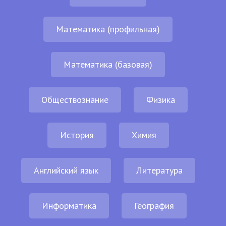
Математика (профильная)
Математика (базовая)
Обществознание
Физика
История
Химия
Английский язык
Литература
Информатика
География