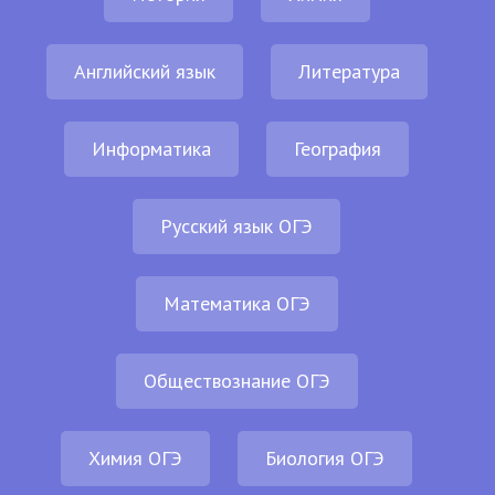
Английский язык
Литература
Информатика
География
Русский язык ОГЭ
Математика ОГЭ
Обществознание ОГЭ
Химия ОГЭ
Биология ОГЭ