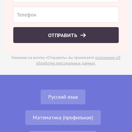
ОТПРАВИТЬ
Нажимая на кнопку «Отправить», вы принимаете
положение об
обработке персональных данных
.
Русский язык
Математика (профильная)