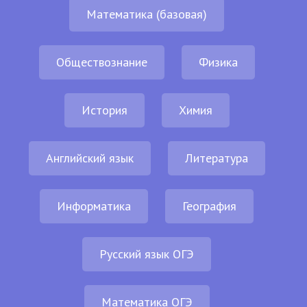
Математика (базовая)
Обществознание
Физика
История
Химия
Английский язык
Литература
Информатика
География
Русский язык ОГЭ
Математика ОГЭ