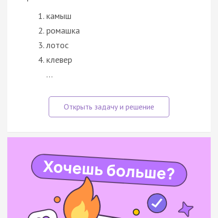
камыш
ромашка
лотос
клевер
…